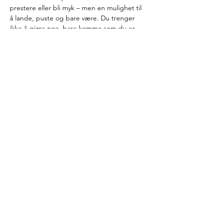
prestere eller bli myk – men en mulighet til 
å lande, puste og bare være. Du trenger 
ikke å gjøre noe, bare komme som du er.
Restorativ yoga passer for alle som kjenner 
på…
Show More
Share this event
Earth Women Rising