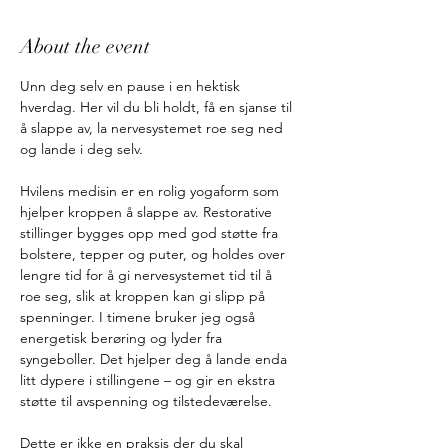
About the event
Unn deg selv en pause i en hektisk 
hverdag. Her vil du bli holdt, få en sjanse til 
å slappe av, la nervesystemet roe seg ned 
og lande i deg selv.
Hvilens medisin er en rolig yogaform som 
hjelper kroppen å slappe av. Restorative 
stillinger bygges opp med god støtte fra 
bolstere, tepper og puter, og holdes over 
lengre tid for å gi nervesystemet tid til å 
roe seg, slik at kroppen kan gi slipp på 
spenninger. I timene bruker jeg også 
energetisk berøring og lyder fra 
syngeboller. Det hjelper deg å lande enda 
litt dypere i stillingene – og gir en ekstra 
støtte til avspenning og tilstedeværelse.
Dette er ikke en praksis der du skal 