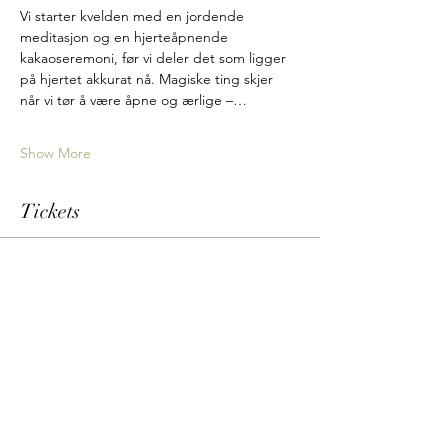
Vi starter kvelden med en jordende 
meditasjon og en hjerteåpnende 
kakaoseremoni, før vi deler det som ligger 
på hjertet akkurat nå. Magiske ting skjer 
når vi tør å være åpne og ærlige –…
Show More
Tickets
Sale ended
Ticket type
Sommersolverv kvinnesirkel
Price
500,00 kr